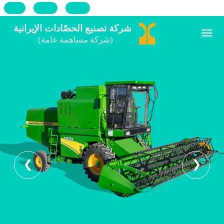
Ru
En
فا