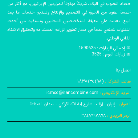
حصاد الحبوب في البلاد، شريكاً موثوقاً للمزارعين الإيرانيين، مع أكثر من
خمسة عقود من الخبرة في التصميم والإنتاج وتقديم خدمات ما بعد
البيع. نعتمد على معرفة المتخصصين المحليين ونستفيد من أحدث
التقنيات لنمضي قدماً في مسار تطوير الزراعة المستدامة وتحقيق الاكتفاء
الذاتي الوطني.
📅️ إجمالي الزيارات : 1590625
📅 زيارات اليوم : 3525
اتصل بنا
هاتف الشركة :
(۹۸)٦٨٣٨١٣٥
البريد الإلكتروني :
icmco@irancombine.com
العنوان :
إيران - أراك - شارع آية الله الأراكي - ميدان الصناعة
الرمز البريدي :
۳۸۱۸۹۹۷۸۹۸