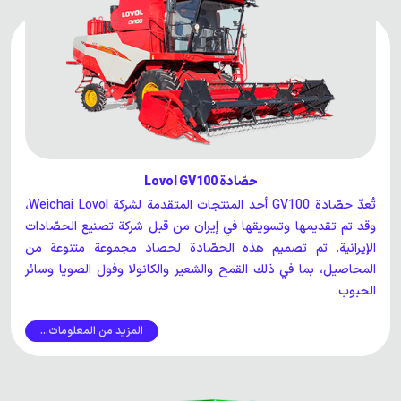
حصّادة Lovol GV100
تُعدّ حصّادة GV100 أحد المنتجات المتقدمة لشركة Weichai Lovol،
وقد تم تقديمها وتسويقها في إيران من قبل شركة تصنيع الحصّادات
الإيرانية. تم تصميم هذه الحصّادة لحصاد مجموعة متنوعة من
المحاصيل، بما في ذلك القمح والشعير والكانولا وفول الصويا وسائر
الحبوب.
المزيد من المعلومات...