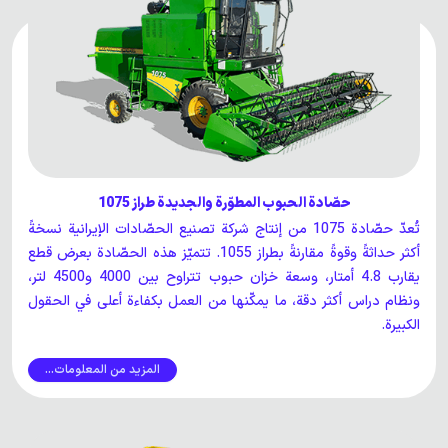
حصّادة الحبوب المطوّرة والجديدة طراز 1075
تُعدّ حصّادة 1075 من إنتاج شركة تصنيع الحصّادات الإيرانية نسخةً
أكثر حداثةً وقوةً مقارنةً بطراز 1055. تتميّز هذه الحصّادة بعرض قطع
يقارب 4.8 أمتار، وسعة خزان حبوب تتراوح بين 4000 و4500 لتر،
ونظام دراس أكثر دقة، ما يمكّنها من العمل بكفاءة أعلى في الحقول
الكبيرة.
المزيد من المعلومات...