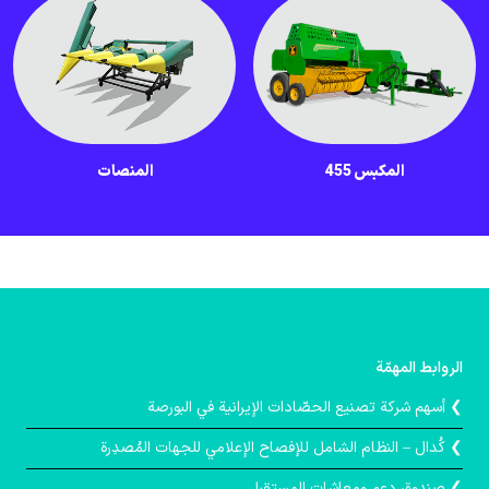
المكبس 455
المنصات
الروابط المهمّة
❯ أسهم شركة تصنيع الحصّادات الإيرانية في البورصة
❯ كُدال – النظام الشامل للإفصاح الإعلامي للجهات المُصدِرة
❯ صندوق دعم ومعاشات المستقبل