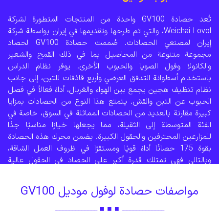
تُعد حصادة GV100 واحدة من المنتجات المتطورة لشركة
Weichai Lovol، والتي تم طرحها وتقديمها في إيران بواسطة شركة
إيران لمصنعي الحصادات. صُممت حصادة GV100 لحصاد
مجموعة متنوعة من المحاصيل بما في ذلك القمح والشعير
والكانولا وفول الصويا والحبوب الأخرى. يوفر نظام الدراس
باستخدام أسطوانة التدفق العرضي وأربع قاذفات للتبن، إلى جانب
نظام تنظيف هجين يجمع بين الهواء والغربال، أداءً فعالاً في فصل
الحبوب عن التبن والقش. يتمتع هذا النوع من الحصادات بمزايا
كبيرة مقارنة بالعديد من الحصادات المماثلة في السوق، خاصة في
الفئة المتوسطة إلى الثقيلة، مما يجعلها خيارًا مناسبًا جدًا
للمزارعين المحترفين والحقول الكبيرة. يضمن محرك هذه الحصادة
بقوة 175 حصانًا أداءً قويًا ومستقرًا في ظروف العمل الشاقة،
وبالتالي فهي تمتلك قدرة أكبر على الحصاد في الحقول عالية
الإنتاجية والرطبة.
مواصفات حصادة لوفول موديل GV100
ـــــــــــــــــــــــــــــ ■ ■ ■ ـــــــــــــــــــــــــــــ