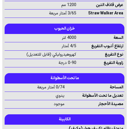
عرض قاذف التبن
1200 مم
Straw Walker Area
3/65 أمتار مربعة
خزان الحبوب
السعة
4000 لتر
ارتفاع أنبوب التفريغ
4/5 أمتار
نوع التفريغ
كهروهيدروليكي (قابل للتعديل)
زاوية التفريغ
0-90 درجة
ما تحت الأسطوانة
المساحة
0/74 أمتار مربعة
تعديل ما تحت الأسطوانة
يدوي
مصيدة الأحجار
موجود
الكابينة
مزودة بنظام تكييف هواء (مكيف).