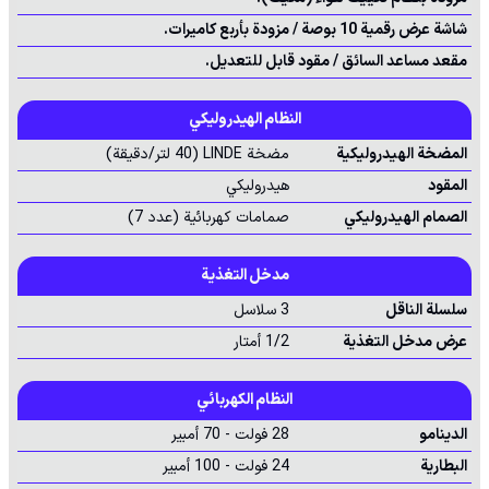
شاشة عرض رقمية 10 بوصة / مزودة بأربع كاميرات.
مقعد مساعد السائق / مقود قابل للتعديل.
النظام الهيدروليكي
المضخة الهيدروليكية
مضخة LINDE (40 لتر/دقيقة)
المقود
هيدروليكي
الصمام الهيدروليكي
صمامات كهربائية (عدد 7)
مدخل التغذية
سلسلة الناقل
3 سلاسل
عرض مدخل التغذية
1/2 أمتار
النظام الكهربائي
الدينامو
28 فولت - 70 أمبير
البطارية
24 فولت - 100 أمبير