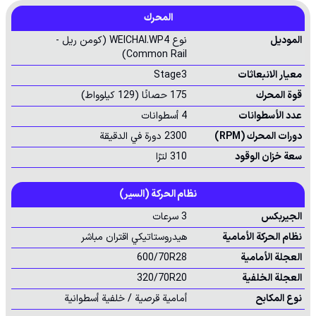
المحرك
الموديل
نوع WEICHAI.WP4 (كومن ريل -
Common Rail)
معيار الانبعاثات
Stage3
قوة المحرك
175 حصانًا (129 كيلوواط)
عدد الأسطوانات
4 أسطوانات
دورات المحرك (RPM)
2300 دورة في الدقيقة
سعة خزان الوقود
310 لترًا
نظام الحركة (السير)
الجيربكس
3 سرعات
نظام الحركة الأمامية
هيدروستاتيكي اقتران مباشر
العجلة الأمامية
600/70R28
العجلة الخلفية
320/70R20
نوع المكابح
أمامية قرصية / خلفية أسطوانية