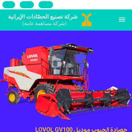
Ru
En
فا
حصادة الحبوب موديل LOVOL GV100