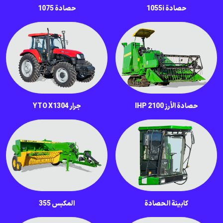
حصادة 1055i
حصادة 1075
حصادة الأرز IHP 2100
جرار YTO X1304
كابينة الحصادة
المكبس 355