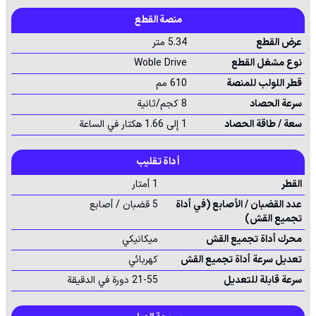
منصة القطع
عرض القطع
5.34 متر
نوع مشغل القطع
Woble Drive
قطر اللولب للمنصة
610 مم
سرعة الحصاد
8 كجم/ثانية
سعة / طاقة الحصاد
1 إلى 1.66 هكتار في الساعة
أداة تقليب
القطر
1 أمتار
عدد القضبان / الأصابع (في أداة
5 قضبان / أصابع
تجميع القش)
محرك أداة تجميع القش
ميكانيكي
تعديل سرعة أداة تجميع القش
كهربائي
سرعة قابلة للتعديل
21-55 دورة في الدقيقة