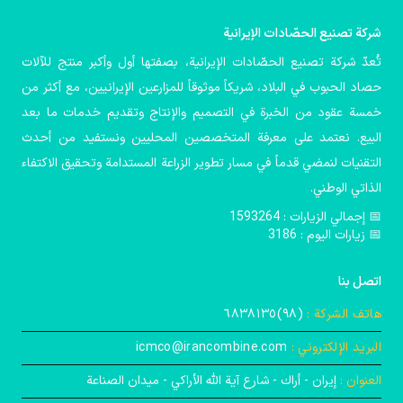
شركة تصنيع الحصّادات الإيرانية
تُعدّ شركة تصنيع الحصّادات الإيرانية، بصفتها أول وأكبر منتج للآلات
حصاد الحبوب في البلاد، شريكاً موثوقاً للمزارعين الإيرانيين، مع أكثر من
خمسة عقود من الخبرة في التصميم والإنتاج وتقديم خدمات ما بعد
البيع. نعتمد على معرفة المتخصصين المحليين ونستفيد من أحدث
التقنيات لنمضي قدماً في مسار تطوير الزراعة المستدامة وتحقيق الاكتفاء
الذاتي الوطني.
📅️ إجمالي الزيارات : 1593264
📅 زيارات اليوم : 3186
اتصل بنا
هاتف الشركة :
(۹۸)٦٨٣٨١٣٥
البريد الإلكتروني :
icmco@irancombine.com
العنوان :
إيران - أراك - شارع آية الله الأراكي - ميدان الصناعة