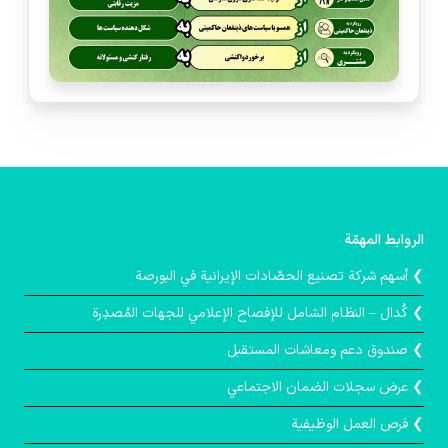
الروابط المهمّة
❯ أسهم شركة تصنيع الحصّادات الإيرانية في البورصة
❯ كُدال – النظام الشامل للإفصاح الإعلامي للجهات المُصدِرة
❯ صندوق دعم ومعاشات المستقبل
❯ عرض سجلات الضمان الاجتماعي
❯ فرص العمل الوظيفية