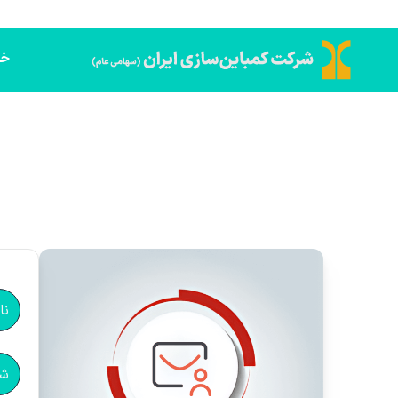
خا
نا
شم