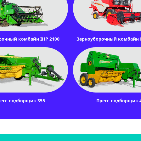
рочный комбайн IHP 2100
Зерноуборочный комбайн L
есс-подборщик 355
Пресс-подборщик 