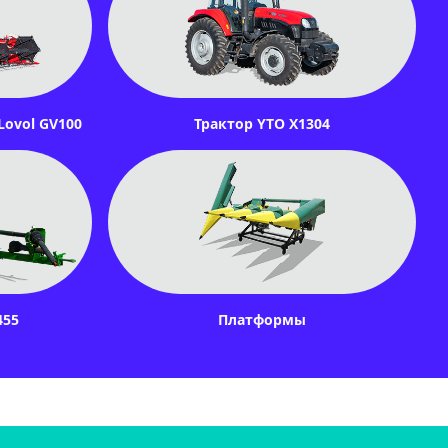
ovol GV100
Трактор YTO X1304
455
Платформы