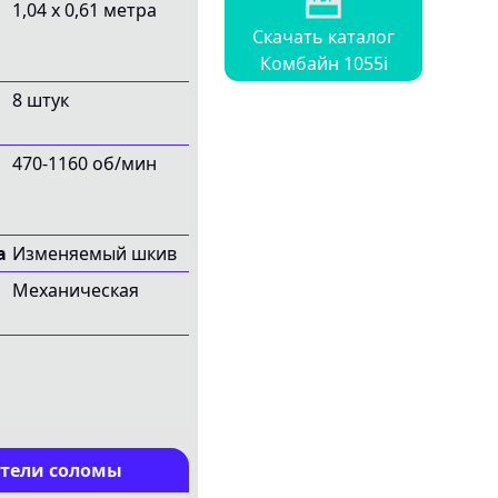
местности, так и на неровной, такой как
1,04 x 0,61 метра
предгорья, при определенном уклоне.
Скачать каталог
Комбайн 1055i
8 штук
470-1160 об/мин
а
Изменяемый шкив
Механическая
тели соломы