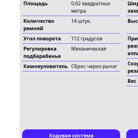
Площадь
0,62 квадратных
Ши
метра
зах
Количество
14 штук.
Выс
ремней
Угол поворота
112 градусов
При
реж
Регулировка
Механическая
апп
подбарабанья
Ско
Камнеуловитель
Сброс через рычаг
рез
Вес
Ходовая система