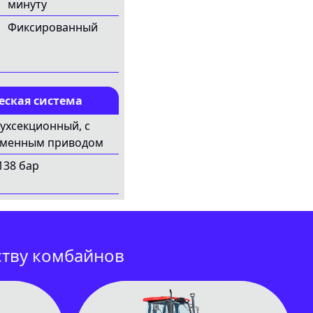
минуту
Фиксированный
еская система
ухсекционный, с
менным приводом
138 бар
ству комбайнов