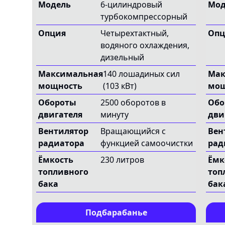
Модель
6-цилиндровый
Мод
турбокомпрессорный
Опция
Четырехтактный,
Опц
водяного охлаждения,
дизельный
Максимальная
140 лошадиных сил
Мак
мощность
(103 кВт)
мощ
Обороты
2500 оборотов в
Обо
двигателя
минуту
дви
Вентилятор
Вращающийся с
Вен
радиатора
функцией самоочистки
рад
Ёмкость
230 литров
Ёмк
топливного
топ
бака
бак
Подбарабанье