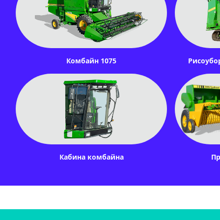
Комбайн 1075
Рисоубо
Кабина комбайна
Пр