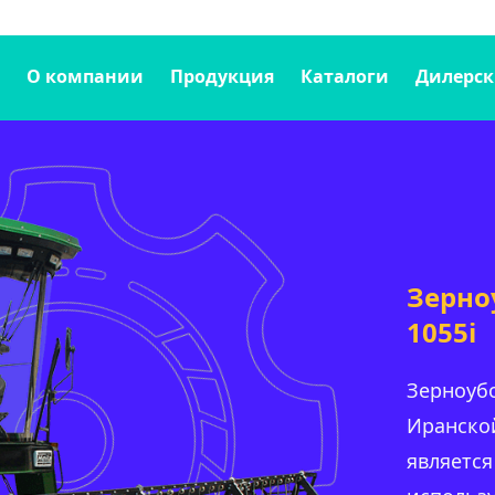
О компании
Продукция
Каталоги
Дилерск
Зерно
1055i
Зерноу
Иранско
являетс