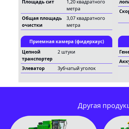
Площадь сит
1,20 квадратного
лоп
метра
Ско
Общая площадь
3,07 квадратного
очистки
метра
Приемная камера (фидерхаус)
Цепной
2 штуки
Ген
транспортер
Акк
Элеватор
Зубчатый уголок
Другая продук