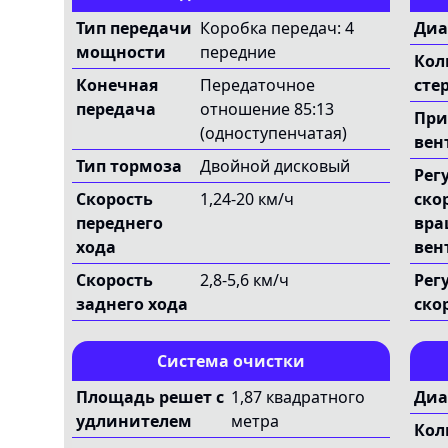
Тип передачи
Коробка передач: 4
Диа
мощности
передние
Кол
Конечная
Передаточное
сте
передача
отношение 85:13
При
(одноступенчатая)
вен
Тип тормоза
Двойной дисковый
Рег
Скорость
1,24-20 км/ч
ско
переднего
вра
хода
вен
Скорость
2,8-5,6 км/ч
Рег
заднего хода
ско
Система очистки
Площадь решет с
1,87 квадратного
Диа
удлинителем
метра
Кол