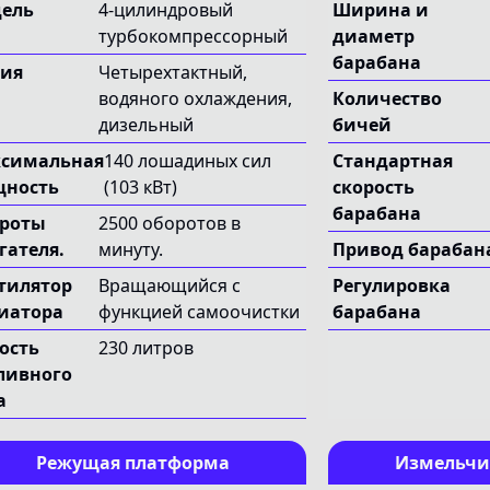
ровной 
ель
4-цилиндровый
Ширина и
холмы и 
турбокомпрессорный
диаметр
барабана
ия
Четырехтактный,
водяного охлаждения,
Количество
дизельный
бичей
симальная
140 лошадиных сил
Стандартная
ность
(103 кВт)
скорость
барабана
роты
2500 оборотов в
гателя.
минуту.
Привод барабан
тилятор
Вращающийся с
Регулировка
иатора
функцией самоочистки
барабана
ость
230 литров
ливного
а
Режущая платформа
Измельчи