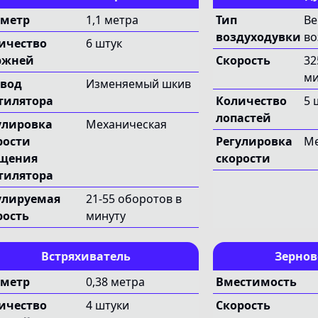
метр
1,1 метра
Тип
Ве
воздуходувки
во
ичество
6 штук
ржней
Скорость
32
ми
вод
Изменяемый шкив
тилятора
Количество
5 
лопастей
улировка
Механическая
рости
Регулировка
Ме
щения
скорости
тилятора
улируемая
21-55 оборотов в
рость
минуту
Встряхиватель
Зернов
метр
0,38 метра
Вместимость
ичество
4 штуки
Скорость