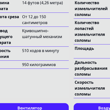
рина
14 футов (4,26 метра)
Количество
вата
измельчителей
соломы
ота среза
От 12 до 150
сантиметров
Количество
лопастей
вод
Кривошипно-
измельчителя
ущего
шатунный механизм
соломы
арата
Площадь
рость
510 ходов в минуту
ания
Дальность
950 килограммов
разбрасывания
соломы
Скорость
измельчителя
соломы
Вентилятор
Возд