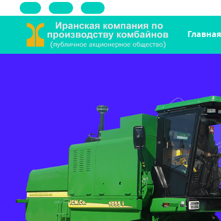
فا
En
Ar
Главная