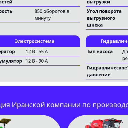
астей
выгрузки
рость
850 оборотов в
Угол поворота
минуту
выгрузного
шнека
Электросистема
Гидравлич
ератор
12 В - 55 А
Тип насоса
Дв
ре
умулятор
12 В - 90 А
Гидравлическое
давление
ция Иранской компании по производ