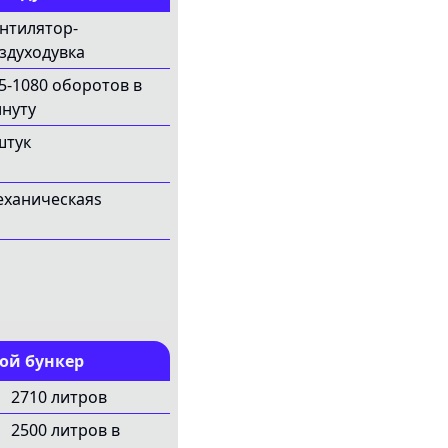
нтилятор-
здуходувка
5-1080 оборотов в
нуту
штук
ханическаяs
ой бункер
2710 литров
2500 литров в