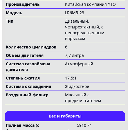
Производитель
Китайская компания YTO
посев и уборка на больших полях, конструкция
двигателя с низким расходом топлива, кабина,
Модель
LR6M5-23
оснащенная средствами комфорта, использование
Тип
Дизельный,
качественных компонентов и точная инженерная
четырехтактный, с
непосредственным
разработка являются другими преимуществами
впрыском
данной модели.
Количество цилиндров
6
Объем двигателя
7,7 литра
Система газообмена
Атмосферный
двигателя
Степень сжатия
17.5:1
Система охлаждения
Жидкостное
Воздушный фильтр
Масляный с
предочистителем
Вес и габариты
Полная масса (с
5910 кг