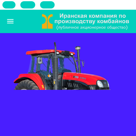
فا
En
Ar