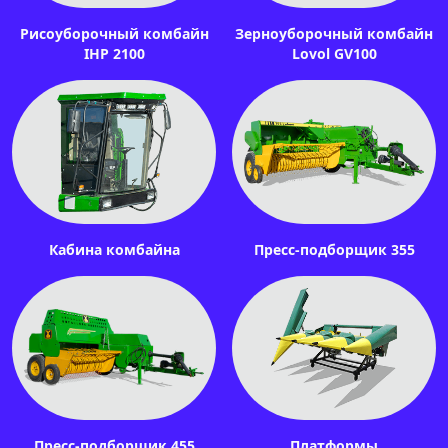
Рисоуборочный комбайн
Зерноуборочный комбайн
IHP 2100
Lovol GV100
Кабина комбайна
Пресс-подборщик 355
Пресс-подборщик 455
Платформы