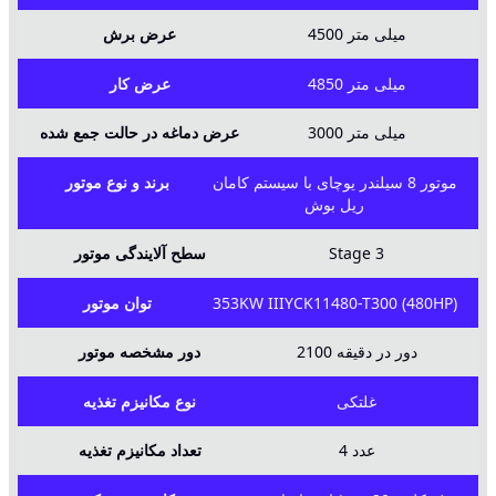
4500 میلی متر
عرض برش
4850 میلی متر
عرض کار
3000 میلی متر
عرض دماغه در حالت جمع شده
موتور 8 سیلندر یوچای با سیستم کامان
برند و نوع موتور
ریل بوش
سطح آلایندگی موتور
Stage 3
توان موتور
353KW IIIYCK11480-T300 (480HP)
2100 دور در دقیقه
دور مشخصه موتور
غلتکی
نوع مکانیزم تغذیه
4 عدد
تعداد مکانیزم تغذیه