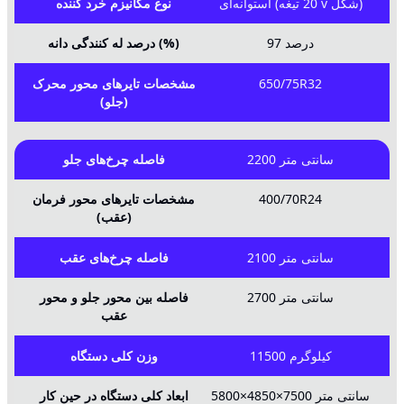
استوانه‌ای (20 تیغه v شکل)
نوع مکانیزم خرد کننده
97 درصد
درصد له کنندگی دانه (%)
مشخصات تایرهای محور محرک
650/75R32
(جلو)
2200 سانتی متر
فاصله چرخ‌های جلو
مشخصات تایرهای محور فرمان
400/70R24
(عقب)
2100 سانتی متر
فاصله چرخ‌های عقب
2700 سانتی متر
فاصله بین محور جلو و محور
عقب
11500 کیلوگرم
وزن کلی دستگاه
5800×4850×7500 سانتی متر
ابعاد کلی دستگاه در حین کار