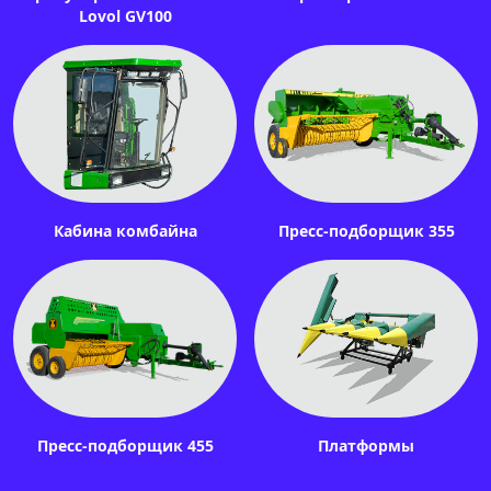
Lovol GV100
Кабина комбайна
Пресс-подборщик 355
Пресс-подборщик 455
Платформы