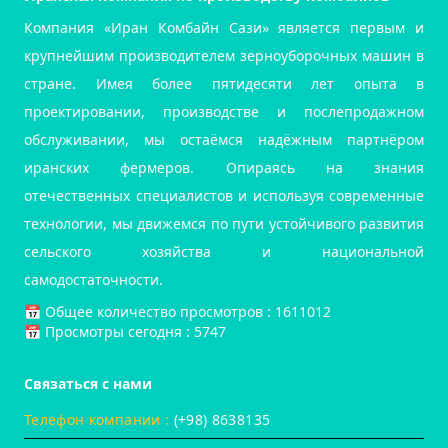
Компания «Иран Комбайн Сази» является первым и
крупнейшим производителем зерноуборочных машин в
стране. Имея более пятидесяти лет опыта в
проектировании, производстве и послепродажном
обслуживании, мы остаёмся надёжным партнёром
иранских фермеров. Опираясь на знания
отечественных специалистов и используя современные
технологии, мы движемся по пути устойчивого развития
сельского хозяйства и национальной
самодостаточности.
📅️ Общее количество просмотров : 1611012
📅 Просмотры сегодня : 5747
Связаться с нами
Телефон компании :
(+98) 8638135