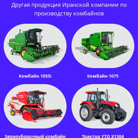
Другая продукция Иранской компании по
производству комбайнов
Комбайн 1055i
Комбайн 1075
Зерноуборочный комбайн
Трактор YTO X1304