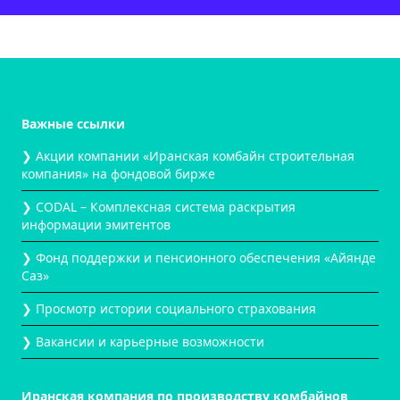
Важные ссылки
❯ Акции компании «Иранская комбайн строительная
компания» на фондовой бирже
❯ CODAL – Комплексная система раскрытия
информации эмитентов
❯ Фонд поддержки и пенсионного обеспечения «Айянде
Саз»
❯ Просмотр истории социального страхования
❯ Вакансии и карьерные возможности
Иранская компания по производству комбайнов