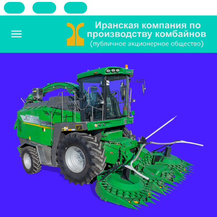
فا
En
Ar