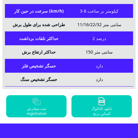
3-8 کیلومتر بر ساعت
سرعت در حین کار (km/h)
11/16/22/32 سانتی متر
طراحی شده برای طول برش
2 درصد
حداکثر تلفات برداشت
150 سانتی متر
حداکثر ارتفاع برش
دارد
حسگر تشخیص فلز
دارد
حسگر تشخیص سنگ
دانلود کاتالوگ
ثبت سفارش
registration
کمباین برنج