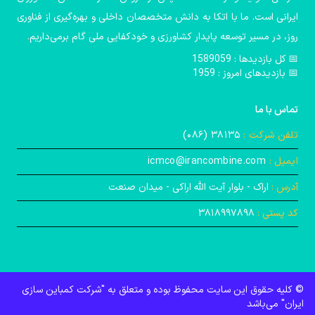
ایرانی است. ما با اتکا به دانش متخصصان داخلی و بهره‌گیری از فناوری
روز، در مسیر توسعه پایدار کشاورزی و خودکفایی ملی گام برمی‌داریم.
📅️ کل بازدیدها : 1589059
📅 بازدیدهای امروز : 1959
تماس با ما
تلفن شرکت :
۳۸۱۳۵ (۰۸۶)
ایمیل :
icmco@irancombine.com
آدرس :
اراک - بلوار آیت‌ الله اراکی - میدان صنعت
کد پستی :
۳۸۱۸۹۹۷۸۹۸
© کلیه حقوق این سایت محفوظ بوده و متعلق به "شرکت کمباین ‌سازی
ایران" می‌باشد