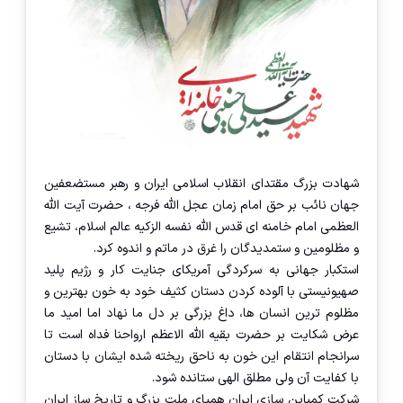
شهادت بزرگ مقتدای انقلاب اسلامی ایران و رهبر مستضعفین
جهان نائب بر حق امام زمان عجل الله فرجه ، حضرت آیت الله
العظمی امام خامنه ای قدس الله نفسه الزکیه عالم اسلام، تشیع
و مظلومین و ستمدیدگان را غرق در ماتم و اندوه کرد.
استکبار جهانی به سرکردگی آمریکای جنایت کار و رژیم پلید
صهیونیستی با آلوده کردن دستان کثیف خود به خون بهترین و
مظلوم ترین انسان ها، داغ بزرگی بر دل ما نهاد اما امید ما
عرض شکایت بر حضرت بقیه الله الاعظم ارواحنا فداه است تا
سرانجام انتقام این خون به ناحق ریخته شده ایشان با دستان
با کفایت آن ولی مطلق الهی ستانده شود.
شرکت کمباین سازی ایران همپای ملت بزرگ و تاریخ ساز ایران