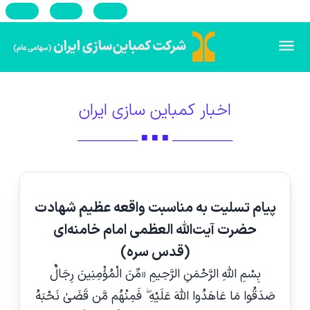
En
Ar
Ru
اخبار کمباین سازی ایران
ـــــــــــــــــــــــــــــ ■ ■ ■ ـــــــــــــــــــــــــــــ
پیام تسلیت به مناسبت واقعه عظیم شهادت
حضرت آیت‌الله العظمی امام خامنه‌ای
(قدس سره)
بِسْمِ اللَّهِ الرَّحْمَنِ الرَّحِیمِ «مِّنَ الْمُؤْمِنِینَ رِجَالٌ
صَدَقُوا مَا عَاهَدُوا اللَّهَ عَلَیْهِ ۖ فَمِنْهُم مَّن قَضَىٰ نَحْبَهُ