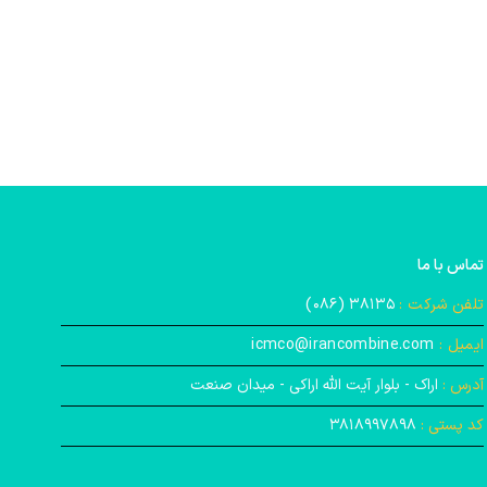
تماس با ما
تلفن شرکت :
۳۸۱۳۵ (۰۸۶)
ایمیل :
icmco@irancombine.com
آدرس :
اراک - بلوار آیت‌ الله اراکی - میدان صنعت
کد پستی :
۳۸۱۸۹۹۷۸۹۸